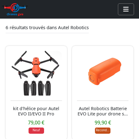
6 résultats trouvés dans Autel Robotics
Accuei
Dron
Piéce
Stabil
Acces
Autr
Nos 
kit d'hélice pour Autel
Autel Robotics Batterie
À pr
EVO II/EVO II Pro
EVO Lite pour drone s...
79,00 €
99,90 €
Neuf
Recond...