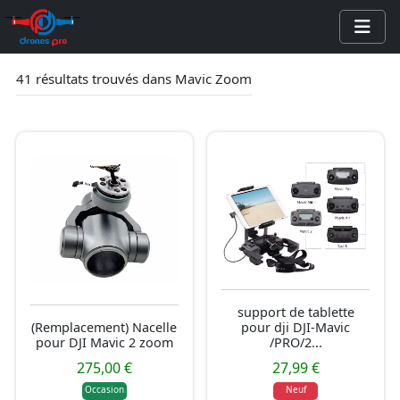
41 résultats trouvés dans Mavic Zoom
Accuei
Dron
Piéce
Stabil
Acces
Autr
Nos 
support de tablette
À pr
(Remplacement) Nacelle
pour dji DJI-Mavic
pour DJI Mavic 2 zoom
/PRO/2...
275,00 €
27,99 €
Occasion
Neuf